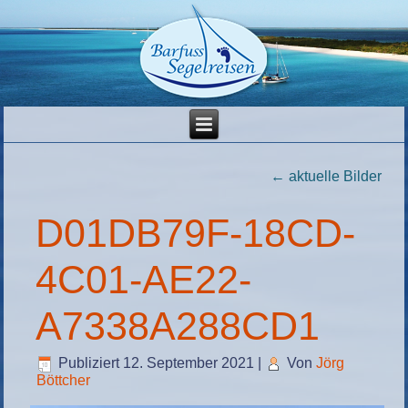
←
aktuelle Bilder
D01DB79F-18CD-
4C01-AE22-
A7338A288CD1
Publiziert
12. September 2021
|
Von
Jörg
Böttcher