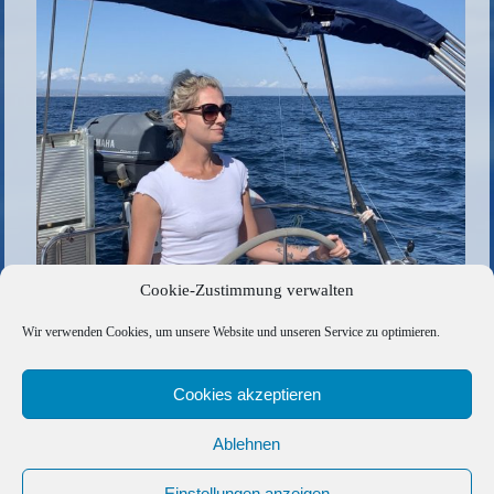
Cookie-Zustimmung verwalten
Die gesamte Größe beträgt
1024 × 683
Pixel
Wir verwenden Cookies, um unsere Website und unseren Service zu optimieren.
36297B36-4E68-4005-A36E-5D661BD308D7
»
«
721C26B4-5120-4CC1-82B4-1D98BCAC33D4
Cookies akzeptieren
Ablehnen
Copyright © 2026 Barfuss Segelreisen GmbH
Kontakt
|
Impressum
|
Datenschutz
|
Cookie-Richtlinie
|
Einstellungen anzeigen