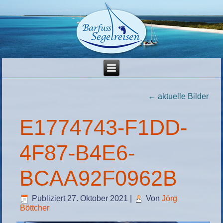
←
aktuelle Bilder
E1774743-F1DD-
4F87-B4E6-
BCAA92F0962B
Publiziert
27. Oktober 2021
|
Von
Jörg
Böttcher