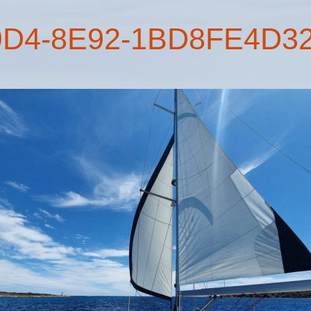
9D4-8E92-1BD8FE4D3