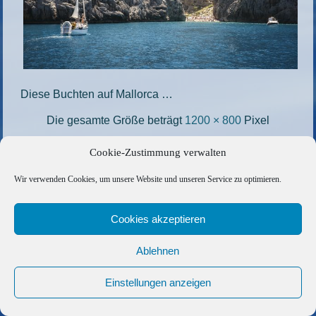
Diese Buchten auf Mallorca …
Die gesamte Größe beträgt
1200 × 800
Pixel
Mallorca_Segeln1
»
«
Mallorca_Segeln3
Cookie-Zustimmung verwalten
Wir verwenden Cookies, um unsere Website und unseren Service zu optimieren.
Copyright © 2026 Barfuss Segelreisen GmbH
Kontakt
|
Impressum
|
Datenschutz
|
Cookie-Richtlinie
|
Cookies akzeptieren
AGB
|
Befreundete Links
Ablehnen
Einstellungen anzeigen