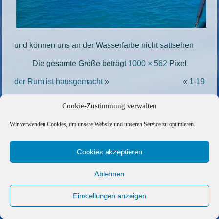
und können uns an der Wasserfarbe nicht sattsehen
Die gesamte Größe beträgt
1000 × 562
Pixel
der Rum ist hausgemacht
»
«
1-19
Cookie-Zustimmung verwalten
Copyright © 2026 Barfuss Segelreisen GmbH
Wir verwenden Cookies, um unsere Website und unseren Service zu optimieren.
Kontakt
|
Impressum
|
Datenschutz
|
Cookie-Richtlinie
|
AGB
|
Befreundete Links
Cookies akzeptieren
Ablehnen
Einstellungen anzeigen