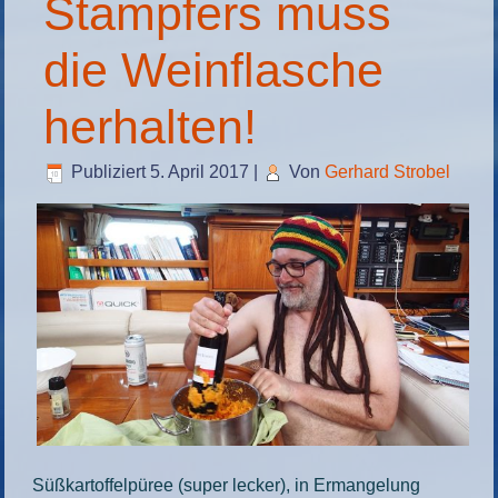
Stampfers muss
die Weinflasche
herhalten!
Publiziert
5. April 2017
|
Von
Gerhard Strobel
Süßkartoffelpüree (super lecker), in Ermangelung