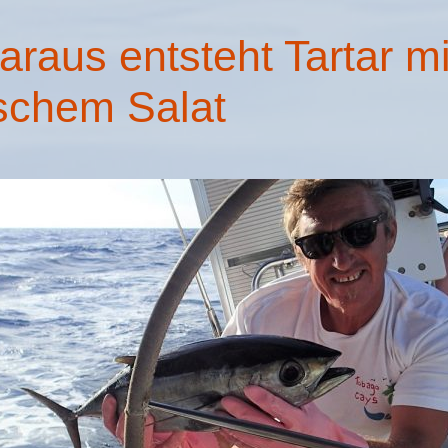
raus entsteht Tartar m
ischem Salat