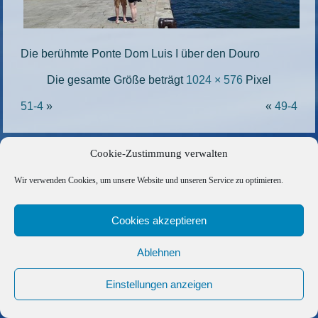
Die berühmte Ponte Dom Luis I über den Douro
Die gesamte Größe beträgt
1024 × 576
Pixel
51-4
»
«
49-4
Copyright © 2026 Barfuss Segelreisen GmbH
Cookie-Zustimmung verwalten
Kontakt
|
Impressum
|
Datenschutz
|
Cookie-Richtlinie
|
Wir verwenden Cookies, um unsere Website und unseren Service zu optimieren.
AGB
|
Befreundete Links
Cookies akzeptieren
Ablehnen
Einstellungen anzeigen