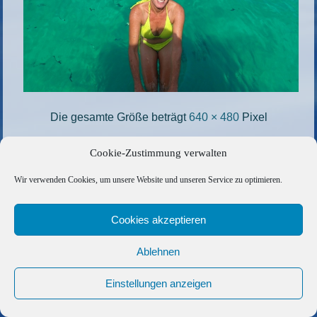
Die gesamte Größe beträgt
640 × 480
Pixel
12_Ausflug-zum-Olivar-von-Karins-Bruder-auf-
Cookie-Zustimmung verwalten
Mallorca_
»
«
10_die-Crew-schnorchelt
Wir verwenden Cookies, um unsere Website und unseren Service zu optimieren.
Cookies akzeptieren
Copyright © 2026 Barfuss Segelreisen GmbH
Kontakt
|
Impressum
|
Datenschutz
|
Cookie-Richtlinie
|
Ablehnen
AGB
|
Befreundete Links
Einstellungen anzeigen