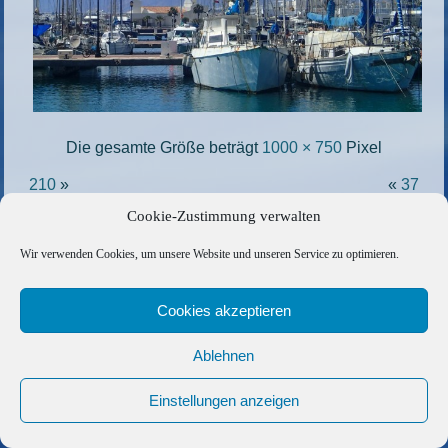
Die gesamte Größe beträgt
1000 × 750
Pixel
210
»
«
37
Cookie-Zustimmung verwalten
Copyright © 2026 Barfuss Segelreisen GmbH
Wir verwenden Cookies, um unsere Website und unseren Service zu optimieren.
Kontakt
|
Impressum
|
Datenschutz
|
Cookie-Richtlinie
|
AGB
|
Befreundete Links
Cookies akzeptieren
Ablehnen
Einstellungen anzeigen