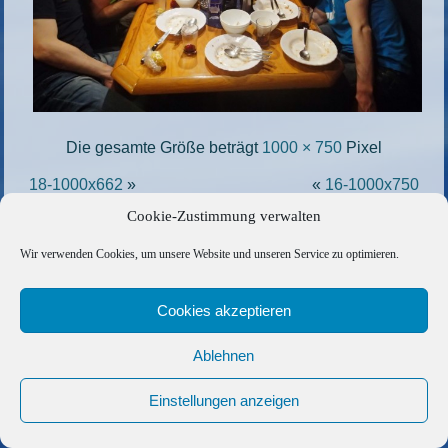
Die gesamte Größe beträgt
1000 × 750
Pixel
18-1000x662
»
«
16-1000x750
Cookie-Zustimmung verwalten
Copyright © 2026 Barfuss Segelreisen GmbH
Wir verwenden Cookies, um unsere Website und unseren Service zu optimieren.
Kontakt
|
Impressum
|
Datenschutz
|
Cookie-Richtlinie
|
AGB
|
Befreundete Links
Cookies akzeptieren
Ablehnen
Einstellungen anzeigen