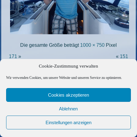
Die gesamte Größe beträgt
1000 × 750
Pixel
171
»
«
151
Cookie-Zustimmung verwalten
Copyright © 2026 Barfuss Segelreisen GmbH
Wir verwenden Cookies, um unsere Website und unseren Service zu optimieren.
Kontakt
|
Impressum
|
Datenschutz
|
Cookie-Richtlinie
|
AGB
|
Befreundete Links
Cookies akzeptieren
Ablehnen
Einstellungen anzeigen