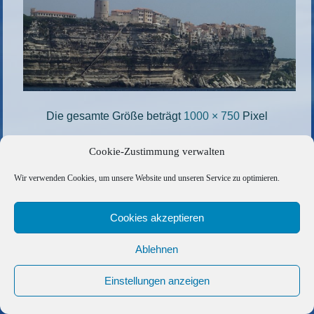
Die gesamte Größe beträgt
1000 × 750
Pixel
115
»
«
93
Cookie-Zustimmung verwalten
Wir verwenden Cookies, um unsere Website und unseren Service zu optimieren.
Copyright © 2026 Barfuss Segelreisen GmbH
Kontakt
|
Impressum
|
Datenschutz
|
Cookie-Richtlinie
|
Cookies akzeptieren
AGB
|
Befreundete Links
Ablehnen
Einstellungen anzeigen