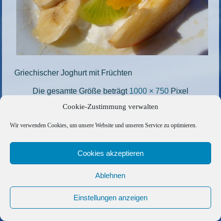
Griechischer Joghurt mit Früchten
Die gesamte Größe beträgt
1000 × 750
Pixel
Cookie-Zustimmung verwalten
99
»
«
710
Wir verwenden Cookies, um unsere Website und unseren Service zu optimieren.
Copyright © 2026 Barfuss Segelreisen GmbH
Cookies akzeptieren
Kontakt
|
Impressum
|
Datenschutz
|
Cookie-Richtlinie
|
AGB
|
Befreundete Links
Ablehnen
Einstellungen anzeigen