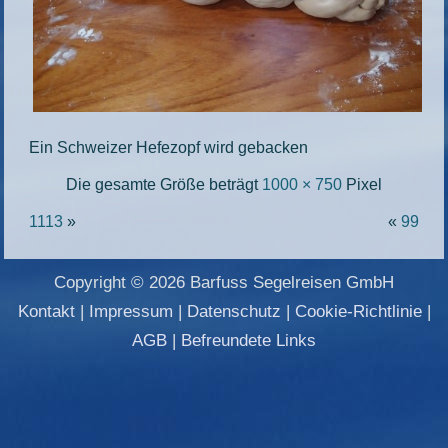
Ein Schweizer Hefezopf wird gebacken
Die gesamte Größe beträgt
1000 × 750
Pixel
1113
»
«
99
Copyright © 2026 Barfuss Segelreisen GmbH
Kontakt
|
Impressum
|
Datenschutz
|
Cookie-Richtlinie
|
AGB
|
Befreundete Links