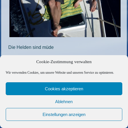
Die Helden sind müde
Die gesamte Größe beträgt
1000 × 750
Pixel
Cookie-Zustimmung verwalten
1-1
»
«
2116
Wir verwenden Cookies, um unsere Website und unseren Service zu optimieren.
Copyright © 2026 Barfuss Segelreisen GmbH
Cookies akzeptieren
Kontakt
|
Impressum
|
Datenschutz
|
Cookie-Richtlinie
|
Ablehnen
AGB
|
Befreundete Links
Einstellungen anzeigen