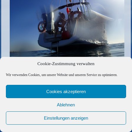
Cookie-Zustimmung verwalten
Die gesamte Größe beträgt
1000 × 667
Pixel
Wir verwenden Cookies, um unsere Website und unseren Service zu optimieren.
Neue Perspektiven
»
«
Atlantikbad am ersten Januar
Cookies akzeptieren
Copyright © 2026 Barfuss Segelreisen GmbH
Ablehnen
Kontakt
|
Impressum
|
Datenschutz
|
Cookie-Richtlinie
|
AGB
|
Befreundete Links
Einstellungen anzeigen