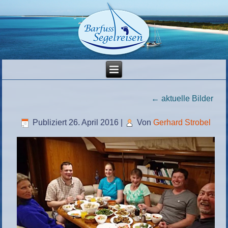
←
aktuelle Bilder
Publiziert
26. April 2016
|
Von
Gerhard Strobel