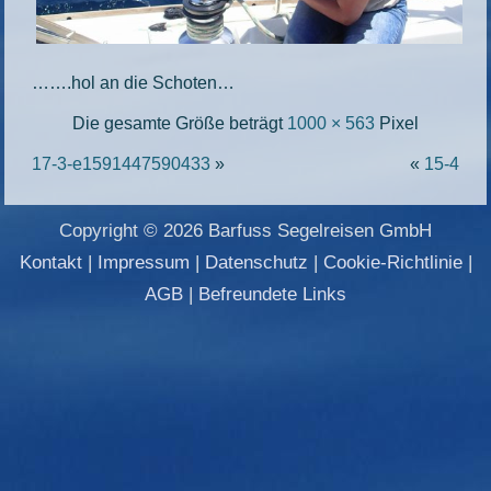
…….hol an die Schoten…
Die gesamte Größe beträgt
1000 × 563
Pixel
17-3-e1591447590433
»
«
15-4
Copyright © 2026 Barfuss Segelreisen GmbH
Kontakt
|
Impressum
|
Datenschutz
|
Cookie-Richtlinie
|
AGB
|
Befreundete Links