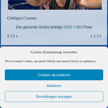
Chilliges Cruisen
Die gesamte Größe beträgt
1000 × 563
Pixel
4-13
»
«
2-13
Copyright © 2026 Barfuss Segelreisen GmbH
Cookie-Zustimmung verwalten
Kontakt
|
Impressum
|
Datenschutz
|
Cookie-Richtlinie
|
Wir verwenden Cookies, um unsere Website und unseren Service zu optimieren.
AGB
|
Befreundete Links
Cookies akzeptieren
Ablehnen
Einstellungen anzeigen