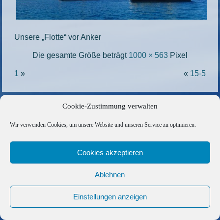
Unsere „Flotte“ vor Anker
Die gesamte Größe beträgt
1000 × 563
Pixel
1
»
«
15-5
Copyright © 2026 Barfuss Segelreisen GmbH
Cookie-Zustimmung verwalten
Kontakt
|
Impressum
|
Datenschutz
|
Cookie-Richtlinie
|
Wir verwenden Cookies, um unsere Website und unseren Service zu optimieren.
AGB
|
Befreundete Links
Cookies akzeptieren
Ablehnen
Einstellungen anzeigen