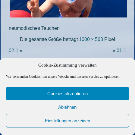
neumodisches Tauchen
Die gesamte Größe beträgt
1000 × 563
Pixel
02-1
»
«
01-1
Cookie-Zustimmung verwalten
Copyright © 2026 Barfuss Segelreisen GmbH
Wir verwenden Cookies, um unsere Website und unseren Service zu optimieren.
Kontakt
|
Impressum
|
Datenschutz
|
Cookie-Richtlinie
|
AGB
|
Befreundete Links
Cookies akzeptieren
Ablehnen
Einstellungen anzeigen