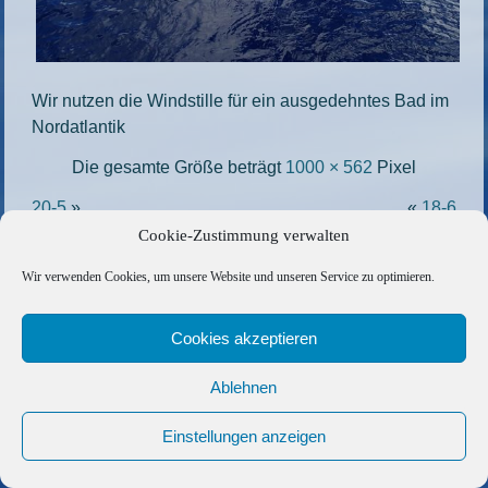
Wir nutzen die Windstille für ein ausgedehntes Bad im
Nordatlantik
Die gesamte Größe beträgt
1000 × 562
Pixel
20-5
»
«
18-6
Cookie-Zustimmung verwalten
Copyright © 2026 Barfuss Segelreisen GmbH
Wir verwenden Cookies, um unsere Website und unseren Service zu optimieren.
Kontakt
|
Impressum
|
Datenschutz
|
Cookie-Richtlinie
|
AGB
|
Befreundete Links
Cookies akzeptieren
Ablehnen
Einstellungen anzeigen