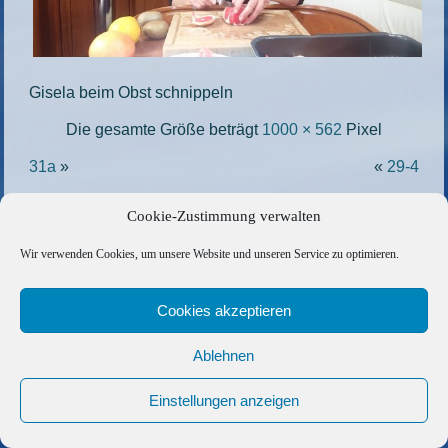
Gisela beim Obst schnippeln
Die gesamte Größe beträgt
1000 × 562
Pixel
31a
»
«
29-4
Cookie-Zustimmung verwalten
Copyright © 2026 Barfuss Segelreisen GmbH
Wir verwenden Cookies, um unsere Website und unseren Service zu optimieren.
Kontakt
|
Impressum
|
Datenschutz
|
Cookie-Richtlinie
|
AGB
|
Befreundete Links
Cookies akzeptieren
Ablehnen
Einstellungen anzeigen