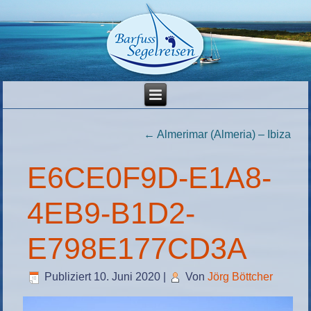
←
Almerimar (Almeria) – Ibiza
E6CE0F9D-E1A8-
4EB9-B1D2-
E798E177CD3A
Publiziert
10. Juni 2020
|
Von
Jörg Böttcher