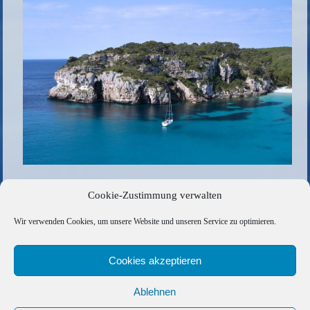
Formentera
Cookie-Zustimmung verwalten
Die gesamte Größe beträgt
960 × 640
Pixel
Wir verwenden Cookies, um unsere Website und unseren Service zu optimieren.
0165730D-0EAA-4D0F-9CE7-2A0E5EF0E205
»
«
Wie in der Karibik
Cookies akzeptieren
Ablehnen
Copyright © 2026 Barfuss Segelreisen GmbH