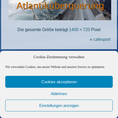
Die gesamte Größe beträgt
1400 × 720
Pixel
«
cafesport
Copyright © 2026 Barfuss Segelreisen GmbH
Cookie-Zustimmung verwalten
Kontakt
|
Impressum
|
Datenschutz
|
Cookie-Richtlinie
|
Wir verwenden Cookies, um unsere Website und unseren Service zu optimieren.
AGB
|
Befreundete Links
Cookies akzeptieren
Ablehnen
Einstellungen anzeigen