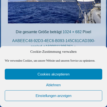
Die gesamte Größe beträgt
1024 × 682
Pixel
AABEEC48-92D3-4EC6-B093-145C61CAD390-
scaled-e1699011385361
»
Cookie-Zustimmung verwalten
«
80B4E6C7-7E18-4D12-AF63-CD51B5A11CCB-
e1699011247365
Wir verwenden Cookies, um unsere Website und unseren Service zu optimieren.
Copyright © 2026 Barfuss Segelreisen GmbH
Cookies akzeptieren
Kontakt
|
Impressum
|
Datenschutz
|
Cookie-Richtlinie
|
Ablehnen
AGB
|
Befreundete Links
Einstellungen anzeigen