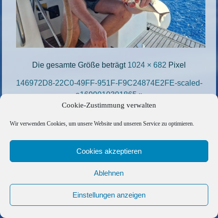
Die gesamte Größe beträgt
1024 × 682
Pixel
146972D8-22C0-49FF-951F-F9C24874E2FE-scaled-
e1699010301865
»
Cookie-Zustimmung verwalten
«
A4FA8211-C5B1-4064-8962-250C8DAA3207-
scaled-e1699008666674
Wir verwenden Cookies, um unsere Website und unseren Service zu optimieren.
Copyright © 2026 Barfuss Segelreisen GmbH
Cookies akzeptieren
Kontakt
|
Impressum
|
Datenschutz
|
Cookie-Richtlinie
|
Ablehnen
AGB
|
Befreundete Links
Einstellungen anzeigen