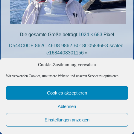
Die gesamte Größe beträgt
1024 × 683
Pixel
D544C0CF-862C-46D8-9862-B018C05846E3-scaled-
e1684408301156
»
«
CDDD9722-4A18-44AD-A1AF-E4BCB0442F89-
Cookie-Zustimmung verwalten
scaled-e1684408460597
Wir verwenden Cookies, um unsere Website und unseren Service zu optimieren.
Copyright © 2026 Barfuss Segelreisen GmbH
Cookies akzeptieren
Kontakt
|
Impressum
|
Datenschutz
|
Cookie-Richtlinie
|
AGB
|
Befreundete Links
Ablehnen
Einstellungen anzeigen