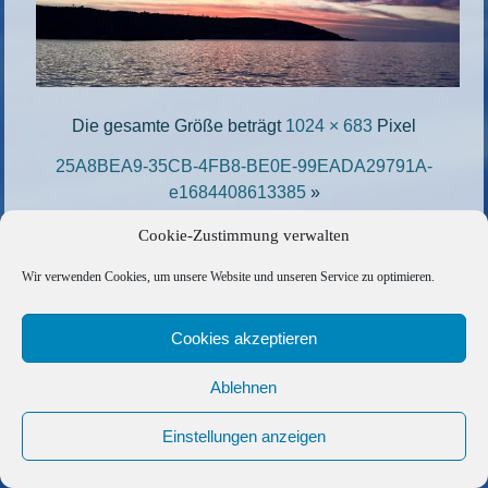
Die gesamte Größe beträgt
1024 × 683
Pixel
25A8BEA9-35CB-4FB8-BE0E-99EADA29791A-
e1684408613385
»
«
803B8F6B-D944-445B-98F9-A2E8823663A6-
Cookie-Zustimmung verwalten
scaled-e1684406376143
Wir verwenden Cookies, um unsere Website und unseren Service zu optimieren.
Copyright © 2026 Barfuss Segelreisen GmbH
Cookies akzeptieren
Kontakt
|
Impressum
|
Datenschutz
|
Cookie-Richtlinie
|
AGB
|
Befreundete Links
Ablehnen
Einstellungen anzeigen