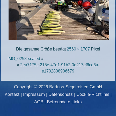
Die gesamte Größe beträgt
2560 × 1707
Pixel
IMG_0258-scaled
»
«
2ea7175c-215e-47d1-91b2-0e217ef6ce6a-
e1702808906679
Copyright © 2026 Barfuss Segelreisen GmbH
Kontakt
|
Impressum
|
Datenschutz
|
Cookie-Richtlinie
|
AGB
|
Befreundete Links