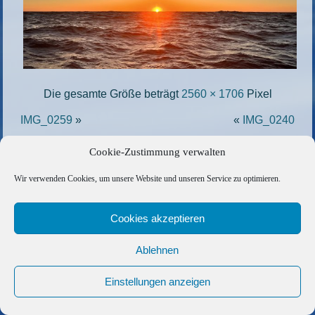
Die gesamte Größe beträgt
2560 × 1706
Pixel
IMG_0259
»
«
IMG_0240
Cookie-Zustimmung verwalten
Copyright © 2026 Barfuss Segelreisen GmbH
Wir verwenden Cookies, um unsere Website und unseren Service zu optimieren.
Kontakt
|
Impressum
|
Datenschutz
|
Cookie-Richtlinie
|
AGB
|
Befreundete Links
Cookies akzeptieren
Ablehnen
Einstellungen anzeigen