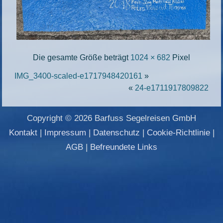
Die gesamte Größe beträgt
1024 × 682
Pixel
IMG_3400-scaled-e1717948420161
»
«
24-e1711917809822
Copyright © 2026 Barfuss Segelreisen GmbH
Kontakt
|
Impressum
|
Datenschutz
|
Cookie-Richtlinie
|
AGB
|
Befreundete Links