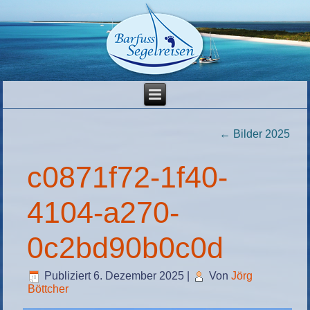
←
Bilder 2025
c0871f72-1f40-
4104-a270-
0c2bd90b0c0d
Publiziert
6. Dezember 2025
|
Von
Jörg
Böttcher