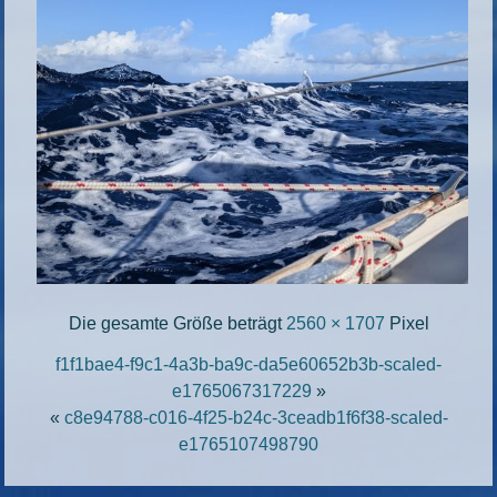
Die gesamte Größe beträgt
2560 × 1707
Pixel
f1f1bae4-f9c1-4a3b-ba9c-da5e60652b3b-scaled-
e1765067317229
»
«
c8e94788-c016-4f25-b24c-3ceadb1f6f38-scaled-
e1765107498790