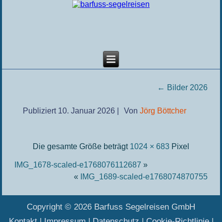
←
Bilder 2026
Publiziert
10. Januar 2026
|
Von
Jörg Böttcher
Die gesamte Größe beträgt
1024 × 683
Pixel
IMG_1678-scaled-e1768076112687
»
«
IMG_1689-scaled-e1768074870755
Copyright © 2026 Barfuss Segelreisen GmbH
Kontakt
|
Impressum
|
Datenschutz
|
Cookie-Richtlinie
|