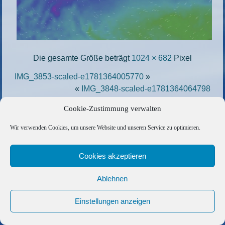
Die gesamte Größe beträgt
1024 × 682
Pixel
IMG_3853-scaled-e1781364005770
»
«
IMG_3848-scaled-e1781364064798
Cookie-Zustimmung verwalten
Copyright © 2026 Barfuss Segelreisen GmbH
Wir verwenden Cookies, um unsere Website und unseren Service zu optimieren.
Kontakt
|
Impressum
|
Datenschutz
|
Cookie-Richtlinie
|
AGB
|
Befreundete Links
Cookies akzeptieren
Ablehnen
Einstellungen anzeigen