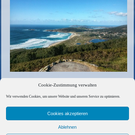
Galizien
Cookie-Zustimmung verwalten
Die gesamte Größe beträgt
960 × 640
Pixel
Wir verwenden Cookies, um unsere Website und unseren Service zu optimieren.
56ED0BE9-ADF6-4ED5-9C4E-3CEF8F0C963B
»
«
3D6D39A5-6591-4500-8768-EF1556B718CE
Cookies akzeptieren
Ablehnen
Copyright © 2026 Barfuss Segelreisen GmbH