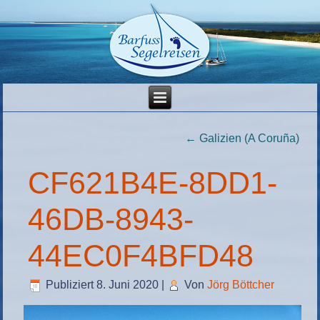
←
Galizien (A Coruña)
CF621B4E-8DD1-
46DB-8943-
44EC0F4BFD48
Publiziert
8. Juni 2020
|
Von
Jörg Böttcher