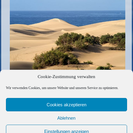
Cookie-Zustimmung verwalten
Gran Canaria
Wir verwenden Cookies, um unsere Website und unseren Service zu optimieren.
Die gesamte Größe beträgt
910 × 607
Pixel
430B4817-764C-4C28-A01E-A9036642BE1F
»
Cookies akzeptieren
Ablehnen
Copyright © 2026 Barfuss Segelreisen GmbH
Kontakt
|
Impressum
|
Datenschutz
|
Cookie-Richtlinie
|
Einstellungen anzeigen