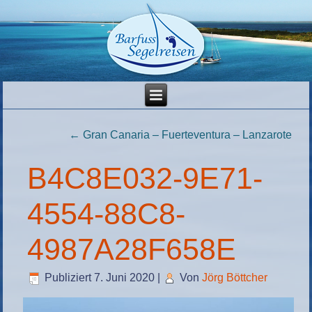
←
Gran Canaria – Fuerteventura – Lanzarote
B4C8E032-9E71-
4554-88C8-
4987A28F658E
Publiziert
7. Juni 2020
|
Von
Jörg Böttcher