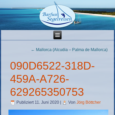
←
Mallorca (Alcudia – Palma de Mallorca)
090D6522-318D-
459A-A726-
629265350753
Publiziert
11. Juni 2020
|
Von
Jörg Böttcher