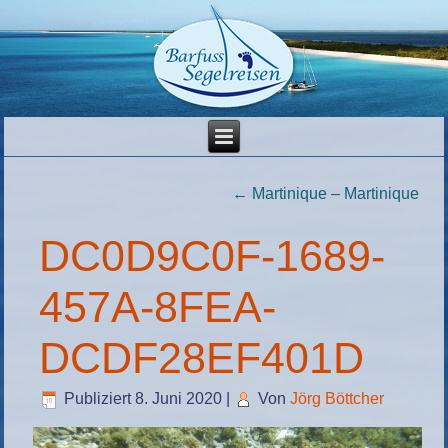
←
Martinique – Martinique
DC0D9C0F-1689-
457A-8FEA-
DCDF28EF401D
Publiziert
8. Juni 2020
|
Von
Jörg Böttcher