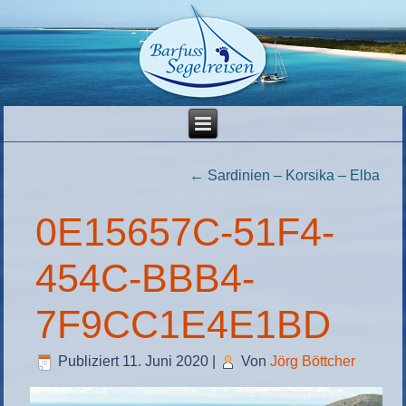
←
Sardinien – Korsika – Elba
0E15657C-51F4-
454C-BBB4-
7F9CC1E4E1BD
Publiziert
11. Juni 2020
|
Von
Jörg Böttcher