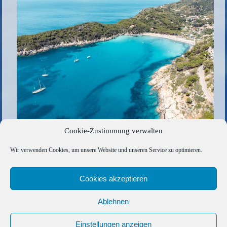
Cookie-Zustimmung verwalten
Elba
Wir verwenden Cookies, um unsere Website und unseren Service zu optimieren.
Die gesamte Größe beträgt
960 × 640
Pixel
«
53EA1FD0-65AA-41F6-BA6A-9D20E5DDCD51
Cookies akzeptieren
Ablehnen
Copyright © 2026 Barfuss Segelreisen GmbH
Kontakt
|
Impressum
|
Datenschutz
|
Cookie-Richtlinie
|
Einstellungen anzeigen