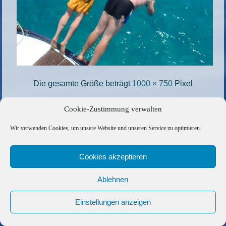
Die gesamte Größe beträgt
1000 × 750
Pixel
Mallorca-Sardinien-7
»
«
Mallorca-Sardinien-5
Cookie-Zustimmung verwalten
Wir verwenden Cookies, um unsere Website und unseren Service zu optimieren.
Copyright © 2026 Barfuss Segelreisen GmbH
Kontakt
|
Impressum
|
Datenschutz
|
Cookie-Richtlinie
|
Cookies akzeptieren
AGB
|
Befreundete Links
Ablehnen
Einstellungen anzeigen