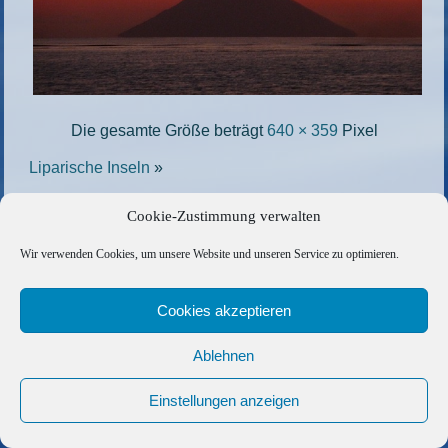
Die gesamte Größe beträgt
640 × 359
Pixel
Liparische Inseln
»
Cookie-Zustimmung verwalten
Copyright © 2026 Barfuss Segelreisen GmbH
Wir verwenden Cookies, um unsere Website und unseren Service zu optimieren.
Kontakt
|
Impressum
|
Datenschutz
|
Cookie-Richtlinie
|
AGB
|
Befreundete Links
Cookies akzeptieren
Ablehnen
Einstellungen anzeigen