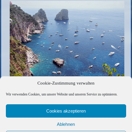
Cookie-Zustimmung verwalten
Italien
Wir verwenden Cookies, um unsere Website und unseren Service zu optimieren.
Die gesamte Größe beträgt
952 × 636
Pixel
«
A6F86950-9108-4E0F-A06B-E9F268347477
Cookies akzeptieren
Ablehnen
Copyright © 2026 Barfuss Segelreisen GmbH