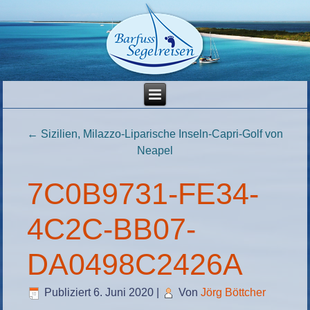
←
Sizilien, Milazzo-Liparische Inseln-Capri-Golf von
Neapel
7C0B9731-FE34-
4C2C-BB07-
DA0498C2426A
Publiziert
6. Juni 2020
|
Von
Jörg Böttcher