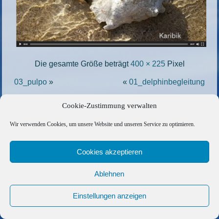
Die gesamte Größe beträgt
400 × 225
Pixel
03_pulpo
»
«
01_delphinbegleitung
Cookie-Zustimmung verwalten
Copyright © 2026 Barfuss Segelreisen GmbH
Wir verwenden Cookies, um unsere Website und unseren Service zu optimieren.
Kontakt
|
Impressum
|
Datenschutz
|
Cookie-Richtlinie
|
AGB
|
Befreundete Links
Cookies akzeptieren
Ablehnen
Einstellungen anzeigen