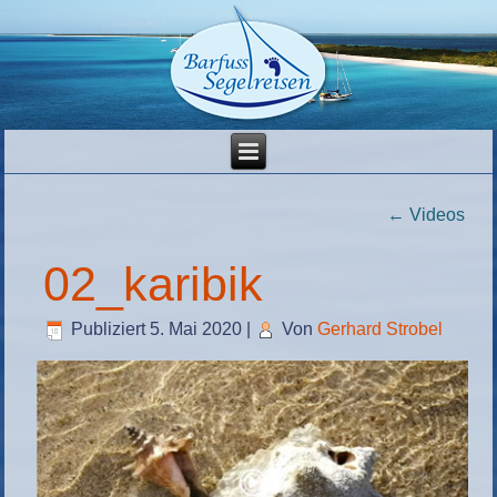
←
Videos
02_karibik
Publiziert
5. Mai 2020
|
Von
Gerhard Strobel