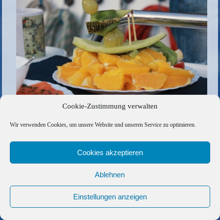
Cookie-Zustimmung verwalten
Die gesamte Größe beträgt
1000 × 667
Pixel
Wir verwenden Cookies, um unsere Website und unseren Service zu optimieren.
Sail and smile
»
«
Abschlussessen in unserem Lieblingslokal in Mogan
Cookies akzeptieren
Ablehnen
Copyright © 2026 Barfuss Segelreisen GmbH
Kontakt
|
Impressum
|
Datenschutz
|
Cookie-Richtlinie
|
Einstellungen anzeigen
AGB
|
Befreundete Links