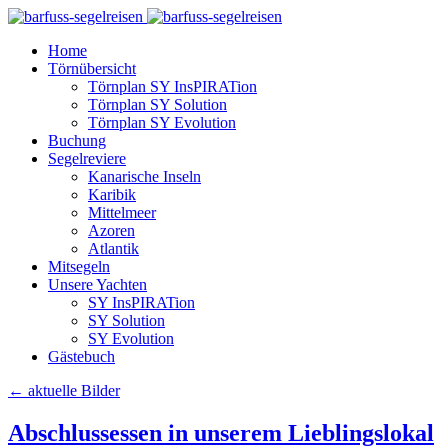
Home
Törnübersicht
Törnplan SY InsPIRATion
Törnplan SY Solution
Törnplan SY Evolution
Buchung
Segelreviere
Kanarische Inseln
Karibik
Mittelmeer
Azoren
Atlantik
Mitsegeln
Unsere Yachten
SY InsPIRATion
SY Solution
SY Evolution
Gästebuch
←
aktuelle Bilder
Abschlussessen in unserem Lieblingslokal