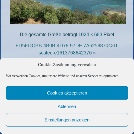
Die gesamte Größe beträgt
1024 × 683
Pixel
FD5EDCBB-4B0B-4D78-97DF-7A625887043D-
scaled-e1613768642376
»
«
2B56433F-C6F8-4D53-BE7C-0E299CE6F0B4-
Cookie-Zustimmung verwalten
scaled-e1613768798246
Wir verwenden Cookies, um unsere Website und unseren Service zu optimieren.
Copyright © 2026 Barfuss Segelreisen GmbH
Cookies akzeptieren
Kontakt
|
Impressum
|
Datenschutz
|
Cookie-Richtlinie
|
AGB
|
Befreundete Links
Ablehnen
Einstellungen anzeigen