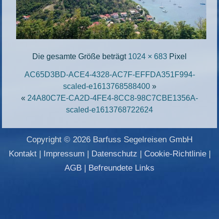
Die gesamte Größe beträgt
1024 × 683
Pixel
AC65D3BD-ACE4-4328-AC7F-EFFDA351F994-
scaled-e1613768588400
»
«
24A80C7E-CA2D-4FE4-8CC8-98C7CBE1356A-
scaled-e1613768722624
Copyright © 2026 Barfuss Segelreisen GmbH
Kontakt
|
Impressum
|
Datenschutz
|
Cookie-Richtlinie
|
AGB
|
Befreundete Links