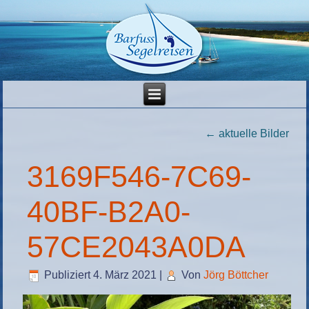
←
aktuelle Bilder
3169F546-7C69-
40BF-B2A0-
57CE2043A0DA
Publiziert
4. März 2021
|
Von
Jörg Böttcher