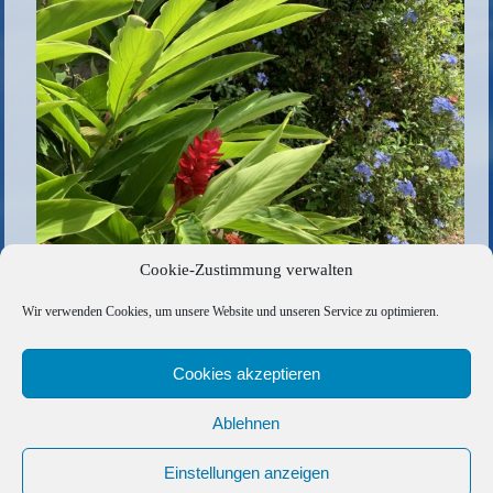
Cookie-Zustimmung verwalten
Die gesamte Größe beträgt
1024 × 683
Pixel
Wir verwenden Cookies, um unsere Website und unseren Service zu optimieren.
C42C90C6-C52D-4095-9957-C1374BD51C4B
»
«
85F697A2-C8AD-49CE-9970-A27F90316CE3
Cookies akzeptieren
Ablehnen
Copyright © 2026 Barfuss Segelreisen GmbH
Kontakt
|
Impressum
|
Datenschutz
|
Cookie-Richtlinie
|
Einstellungen anzeigen